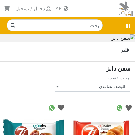
AR
دخول
/
تسجيل
فلتر
سفن دايز
ترتيب حسب