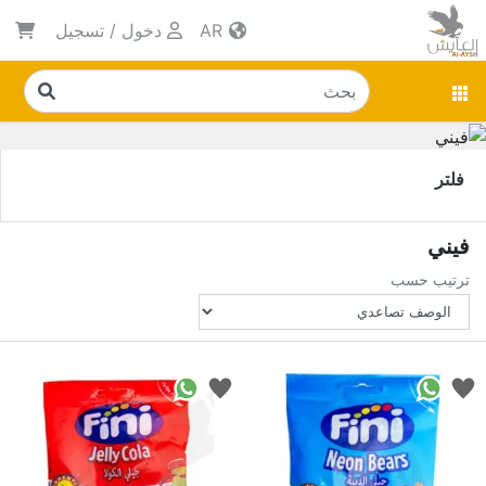
AR
دخول
/
تسجيل
فلتر
فيني
ترتيب حسب