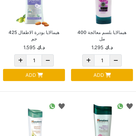
هيمالايا بلسم معالجة 400
هيمالايا بودرة الاطفال 425
مل
جم
د.ك
1.295
د.ك
1.595
ADD
ADD