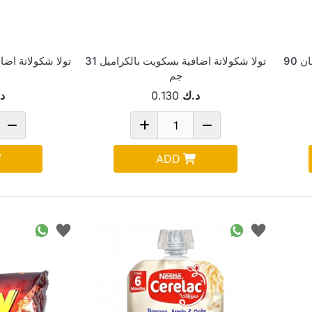
بوريه سيرلاك توت اجاص موز شوفان 90
تولا شكولاتة اضافية بسكويت بالكراميل 31
جم
د.ك
0.130
د
ADD