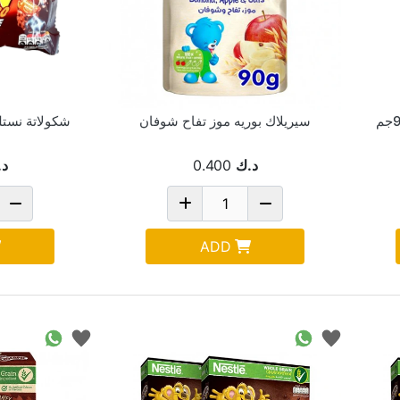
سيريلاك بوريه موز تفاح شوفان
شكولاتة نستله ل
د.ك
0.400
د.
ADD