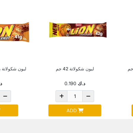
ليون شكولاتة 42 جم
ليون شكولاتة بال
د.ك
0.190
د
ADD