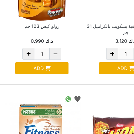
تولا شكولاتة اضافية بسكويت بالكراميل 31
رولو كيس 103 جم
جم
.ك
3.120
د.ك
0.990
ADD
ADD