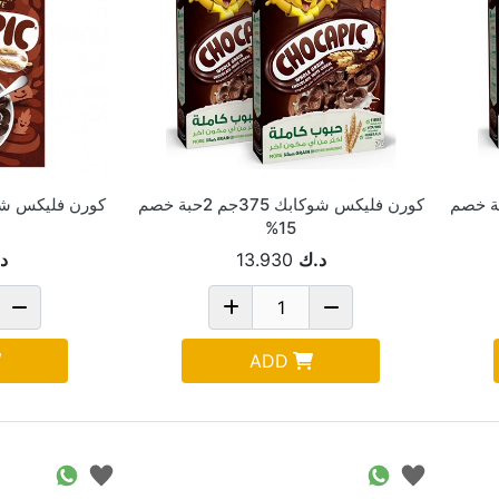
كس شوكابك 375جم 2حبة خصم
كورن فليكس شوكابك 375جم 2حبة خصم
15%
د.ك
13.930
د
ADD