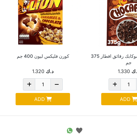
كورن فليكس شوكابك رقائق افطار 375
كورن فليكس ليون 400 جم
جم
.ك
1.330
د.ك
1.320
ADD
ADD