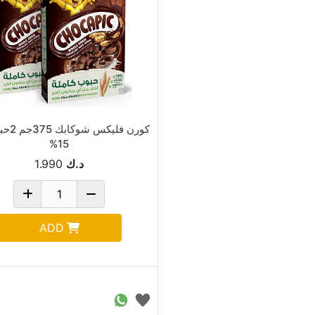
كورن فلي
15%
د.ك
1.990
ADD