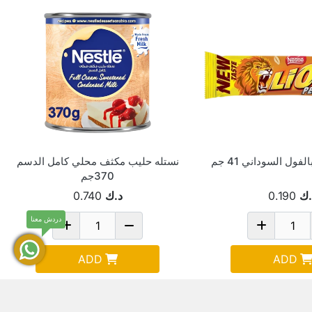
فول السوداني 41 جم
نستله حليب مكثف محلي كامل الدسم
370جم
.ك
0.190
د.ك
0.740
دردش معنا
ADD
ADD