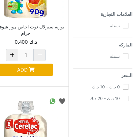
العلامات التجارية
نستله
جرام
د.ك
0.400
الماركة
نستله
ADD
السعر
0 د.ك - 10 د.ك
10 د.ك - 20 د.ك
متوفر
تشمل من المخزون