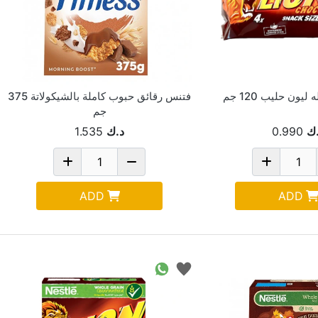
يون حليب 120 جم
فتنس رقائق حبوب كاملة بالشيكولاتة 375
جم
ك
0.990
د.ك
1.535
ADD
ADD