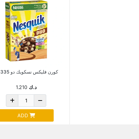
كورن فليكس نسكويك دو 335جم
د.ك
1.210
ADD