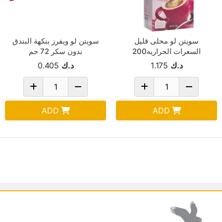
سويتن لو محلى قليل
سويتن لو ويفرز بنكهة البندق
السعرات الحراريه200
بدون سكر 72 جم
10.4مل
د.ك
1.175
د.ك
0.405
ADD
ADD