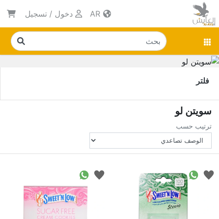
AR
دخول
/
تسجيل
فلتر
سويتن لو
ترتيب حسب