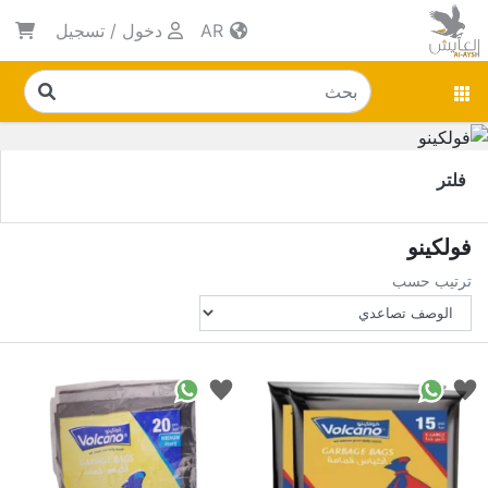
AR
دخول
/
تسجيل
فلتر
فولكينو
ترتيب حسب