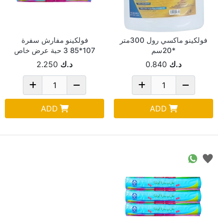
فولكينو ماكسي رول 300متر
فولكينو مفارش سفرة
*20سم
107*85 3 حبة عرض خاص
د.ك
0.840
د.ك
2.250
ADD
ADD