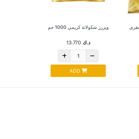
بقري
ويزرز شكولاتة كريمي 1000 جم
د.ك
13.770
ADD