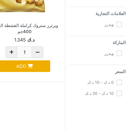
العلامات التجارية
ويذرز
ويرثرز ستروك كراملة القشطة ال
400جم
د.ك
1.345
الماركة
ويذرز
ADD
السعر
0 د.ك - 10 د.ك
10 د.ك - 20 د.ك
متوفر
تشمل من المخزون