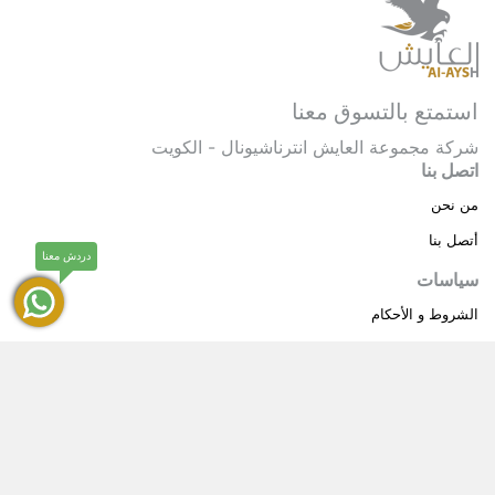
استمتع بالتسوق معنا
شركة مجموعة العايش انترناشيونال - الكويت
اتصل بنا
من نحن
أتصل بنا
دردش معنا
سياسات
الشروط و الأحكام
سياسة خاصة
حقوق النشر © 2025 مجموعة العايش انترناشيونال . كل
®
الحقوق محفوظة.
العايش