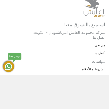
استمتع بالتسوق معنا
شركة مجموعة العايش انترناشيونال - الكويت
اتصل بنا
من نحن
أتصل بنا
دردش معنا
سياسات
الشروط و الأحكام
سياسة خاصة
حقوق النشر © 2025 مجموعة العايش انترناشيونال . كل
®
الحقوق محفوظة.
العايش