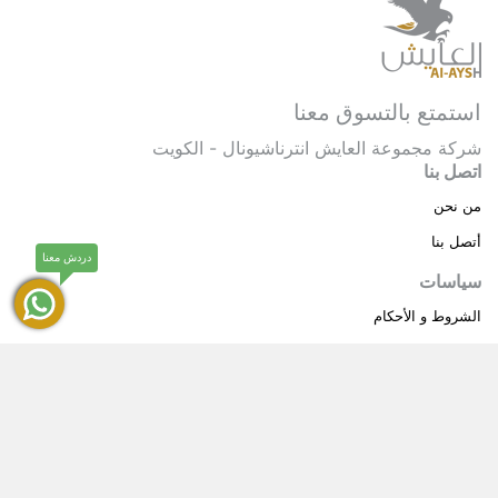
استمتع بالتسوق معنا
شركة مجموعة العايش انترناشيونال - الكويت
اتصل بنا
من نحن
أتصل بنا
دردش معنا
سياسات
الشروط و الأحكام
سياسة خاصة
حقوق النشر © 2025 مجموعة العايش انترناشيونال . كل
®
الحقوق محفوظة.
العايش