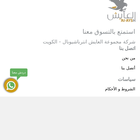
استمتع بالتسوق معنا
شركة مجموعة العايش انترناشيونال - الكويت
اتصل بنا
من نحن
أتصل بنا
دردش معنا
سياسات
الشروط و الأحكام
سياسة خاصة
حقوق النشر © 2025 مجموعة العايش انترناشيونال . كل
®
الحقوق محفوظة.
العايش