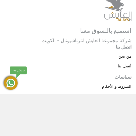
استمتع بالتسوق معنا
شركة مجموعة العايش انترناشيونال - الكويت
اتصل بنا
من نحن
أتصل بنا
دردش معنا
سياسات
الشروط و الأحكام
سياسة خاصة
حقوق النشر © 2025 مجموعة العايش انترناشيونال . كل
®
الحقوق محفوظة.
العايش