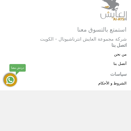
استمتع بالتسوق معنا
شركة مجموعة العايش انترناشيونال - الكويت
اتصل بنا
من نحن
أتصل بنا
دردش معنا
سياسات
الشروط و الأحكام
سياسة خاصة
حقوق النشر © 2025 مجموعة العايش انترناشيونال . كل
®
الحقوق محفوظة.
العايش