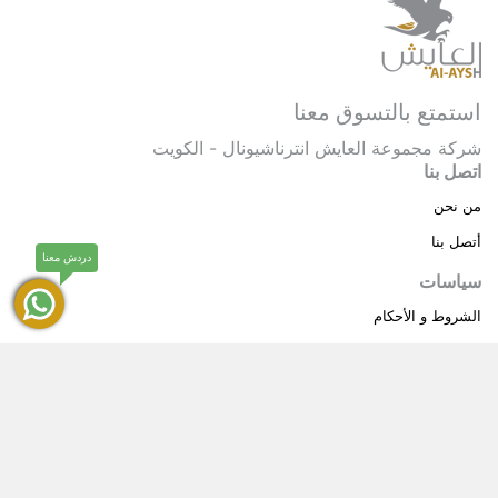
استمتع بالتسوق معنا
شركة مجموعة العايش انترناشيونال - الكويت
اتصل بنا
من نحن
أتصل بنا
دردش معنا
سياسات
الشروط و الأحكام
سياسة خاصة
حقوق النشر © 2025 مجموعة العايش انترناشيونال . كل
®
الحقوق محفوظة.
العايش