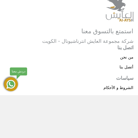
استمتع بالتسوق معنا
شركة مجموعة العايش انترناشيونال - الكويت
اتصل بنا
من نحن
أتصل بنا
دردش معنا
سياسات
الشروط و الأحكام
سياسة خاصة
حقوق النشر © 2025 مجموعة العايش انترناشيونال . كل
®
الحقوق محفوظة.
العايش