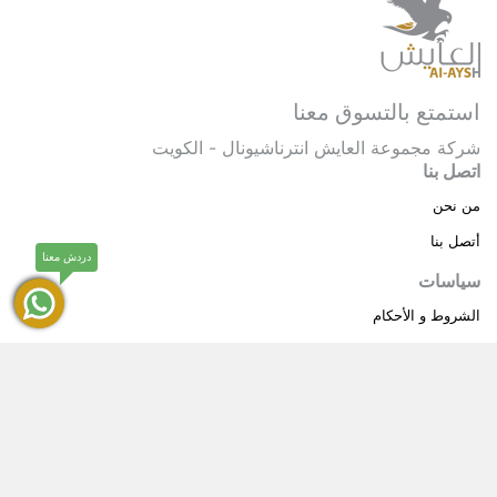
استمتع بالتسوق معنا
شركة مجموعة العايش انترناشيونال - الكويت
اتصل بنا
من نحن
أتصل بنا
دردش معنا
سياسات
الشروط و الأحكام
سياسة خاصة
حقوق النشر © 2025 مجموعة العايش انترناشيونال . كل
®
الحقوق محفوظة.
العايش