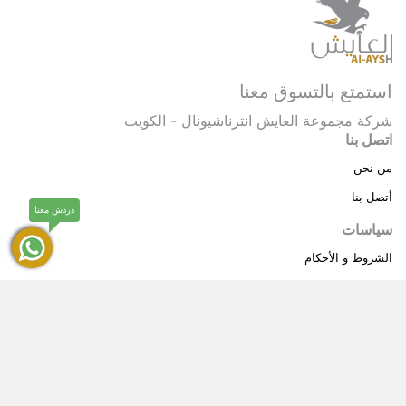
استمتع بالتسوق معنا
شركة مجموعة العايش انترناشيونال - الكويت
اتصل بنا
من نحن
أتصل بنا
دردش معنا
سياسات
الشروط و الأحكام
سياسة خاصة
حقوق النشر © 2025 مجموعة العايش انترناشيونال . كل
®
الحقوق محفوظة.
العايش