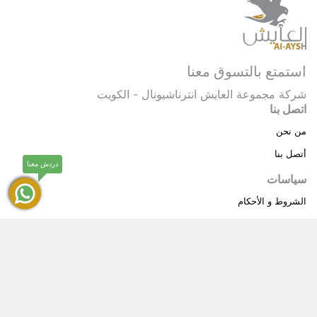
استمتع بالتسوق معنا
شركة مجموعة العايش انترناشيونال - الكويت
اتصل بنا
من نحن
أتصل بنا
دردش معنا
سياسات
الشروط و الأحكام
سياسة خاصة
حقوق النشر © 2025 مجموعة العايش انترناشيونال . كل
®
الحقوق محفوظة.
العايش