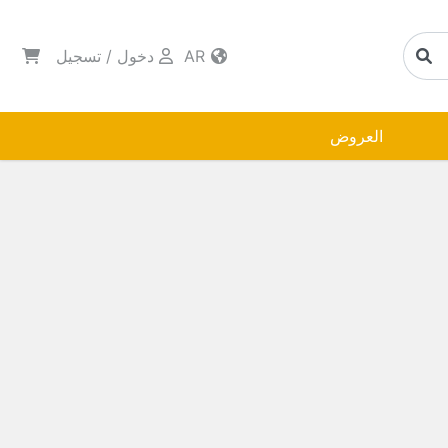
AR
دخول
/
تسجيل
العروض