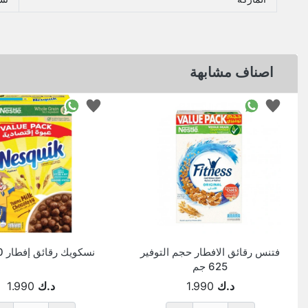
اصناف مشابهة
فتنس رقائق الافطار حجم التوفير
نسكويك رقائق إفطار 500 جم
625 جم
د.ك
1.990
د.ك
1.990