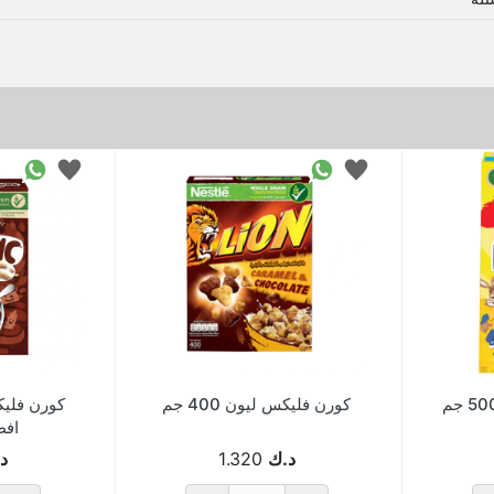
كورن فليكس ليون 400 جم
كورن فلي
افطار 
د.ك
1.320
د