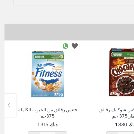
كس شوكابك رقائق
فتنس رقائق من الحبوب الكامله
375 جم
375جم
.ك
1.330
د.ك
1.315