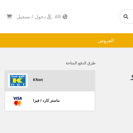
AR
دخول
/
تسجيل
العروض
طرق الدفع المتاحة
KNet
ماستر كارد / فيزا