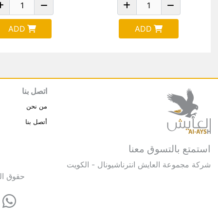
ADD
ADD
اتصل بنا
من نحن
أتصل بنا
استمتع بالتسوق معنا
شركة مجموعة العايش انترناشيونال - الكويت
حقوق النشر © 2025 مجموعة العايش 