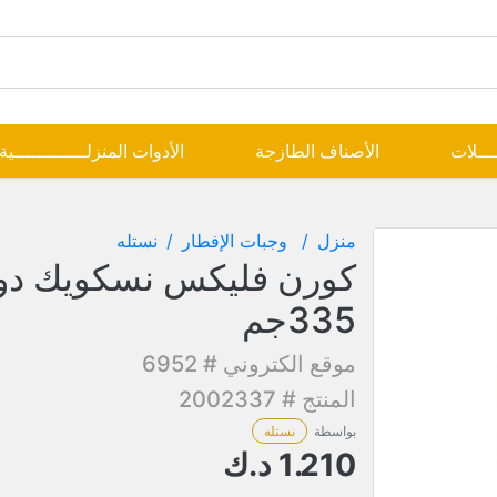
ــــلات
الأصناف الطازجة
الأدوات المنزلـــــــــــــية
منزل
وجبات الإفطار
نستله
كورن فليكس نسكويك دو
335جم
موقع الكتروني # 6952
المنتج # 2002337
بواسطة
نستله
1.210
د.ك