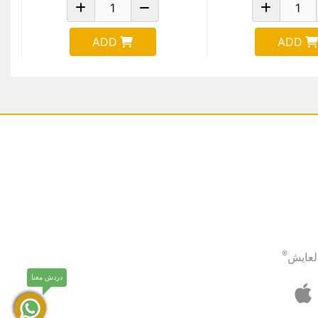
ADD
ADD
®
لعايش
دردش معنا