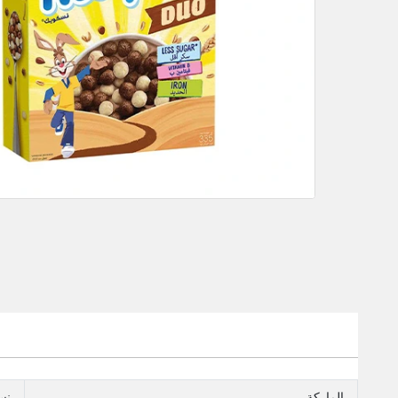
الماركة
نس