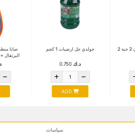
جولدي جل ارضيات الوان 2 حبة 2
جولدي جل ارضيات 1 كجم
صانا منظف
2
د.ك
0.750
د
ADD
سياسات