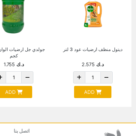
ديتول منظف ارضيات عود 3 لتر
كجم
د.ك
2.575
د.ك
1.755
ADD
ADD
اتصل بنا