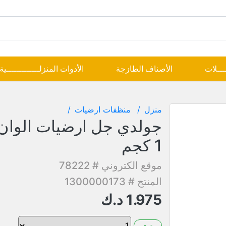
ــــلات
الأصناف الطازجة
الأدوات المنزلـــــــــــــية
منزل
منظفات ارضيات
1 كجم
موقع الكتروني # 78222
المنتج # 1300000173
1.975
د.ك
متوفر