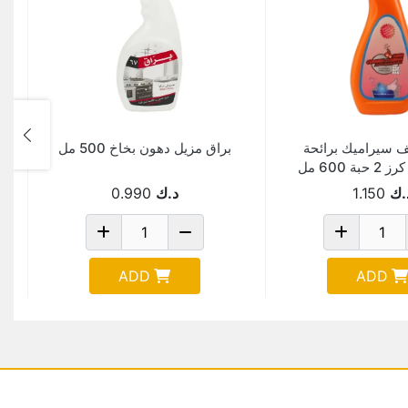
 سيراميك برائحة
براق مزيل دهون بخاخ 500 مل
البرتقال + كرز 2 حبة 600 مل
Pack Of 
.ك
1.150
د.ك
0.990
ADD
ADD