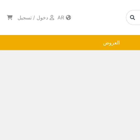
AR
دخول
/
تسجيل
العروض