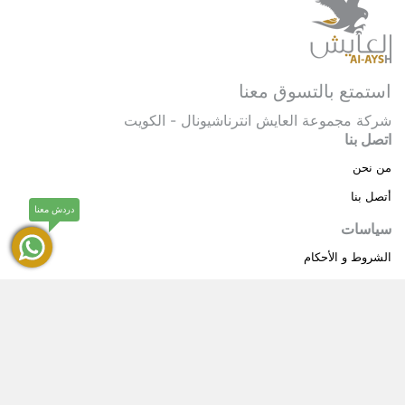
استمتع بالتسوق معنا
شركة مجموعة العايش انترناشيونال - الكويت
اتصل بنا
من نحن
أتصل بنا
دردش معنا
سياسات
الشروط و الأحكام
سياسة خاصة
حقوق النشر © 2025 مجموعة العايش انترناشيونال . كل
®
الحقوق محفوظة.
العايش