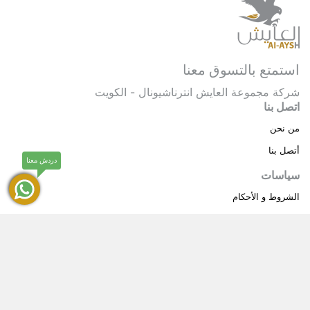
استمتع بالتسوق معنا
شركة مجموعة العايش انترناشيونال - الكويت
اتصل بنا
من نحن
أتصل بنا
دردش معنا
سياسات
الشروط و الأحكام
سياسة خاصة
حقوق النشر © 2025 مجموعة العايش انترناشيونال . كل
®
الحقوق محفوظة.
العايش