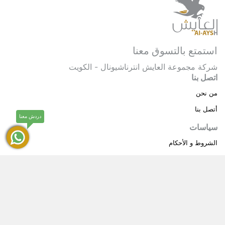
استمتع بالتسوق معنا
شركة مجموعة العايش انترناشيونال - الكويت
اتصل بنا
من نحن
أتصل بنا
دردش معنا
سياسات
الشروط و الأحكام
سياسة خاصة
حقوق النشر © 2025 مجموعة العايش انترناشيونال . كل
®
الحقوق محفوظة.
العايش