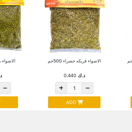
الاضواء فريكه خضراء 500جم
الاضواء ما
د.ك
0.440
د
ADD