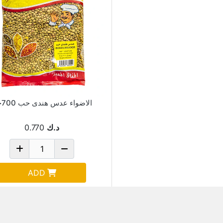
الاضواء عدس هندى حب 700جم
د.ك
0.770
ADD