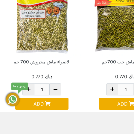
ش حب 700جم
الاضواء ماش مجروش 700 جم
.ك
0.770
د.ك
0.770
دردش معنا
ADD
ADD