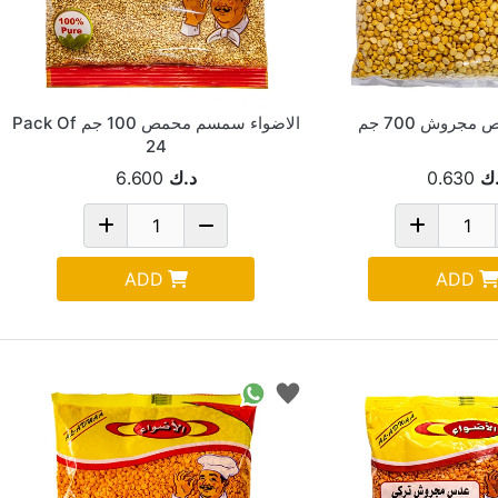
مجروش 700 جم
الاضواء سمسم محمص 100 جم Pack Of
24
ك
0.630
د.ك
6.600
ADD
ADD