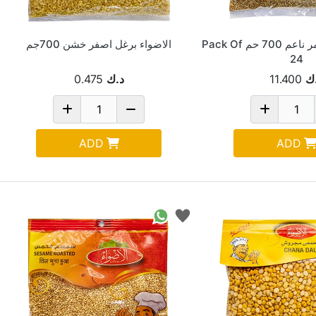
الاضواء برغل اسمر ناعم 700 حم Pack Of
الاضواء برغل اصفر خشن 700جم
24
ك
11.400
د.ك
0.475
ADD
ADD