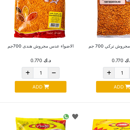
وش تركي 700 جم
الاضواء عدس مجروش هندى 700جم
.ك
0.770
د.ك
0.770
ADD
ADD