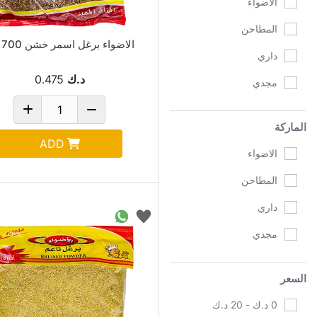
الاضواء
المطاحن
الاضواء برغل اسمر خشن 700 جم
داري
د.ك
0.475
مجدي
الماركة
ADD
الاضواء
المطاحن
داري
مجدي
السعر
0 د.ك - 20 د.ك