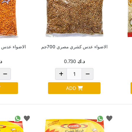
الاضواء عدس كشري مصري 700جم
الاضواء عدس مجر
د.ك
0.730
د
ADD