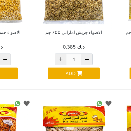
الاضواء جريش اماراتى 700 جم
الاضواء حمص 
د.ك
0.385
د.
ADD