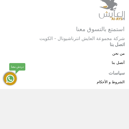
استمتع بالتسوق معنا
شركة مجموعة العايش انترناشيونال - الكويت
اتصل بنا
من نحن
أتصل بنا
دردش معنا
سياسات
الشروط و الأحكام
سياسة خاصة
حقوق النشر © 2025 مجموعة العايش انترناشيونال . كل
®
الحقوق محفوظة.
العايش