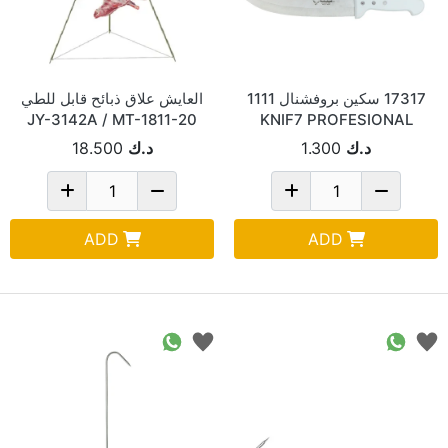
17317 سكين بروفشنال 1111
العايش علاق ذبائح قابل للطي
JY-3142A / MT-1811-20
KNIF7 PROFESIONAL
د.ك
1.300
د.ك
18.500
ADD
ADD