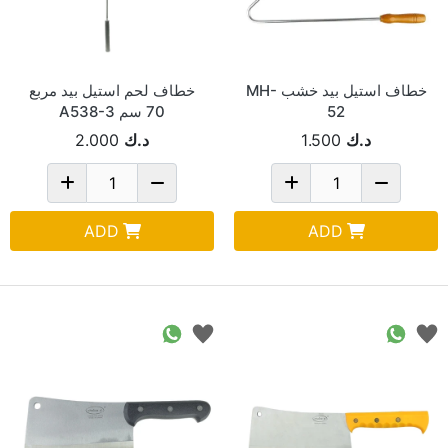
خطاف استيل بيد خشب MH-
خطاف لحم استيل بيد مربع
52
70 سم A538-3
د.ك
1.500
د.ك
2.000
ADD
ADD