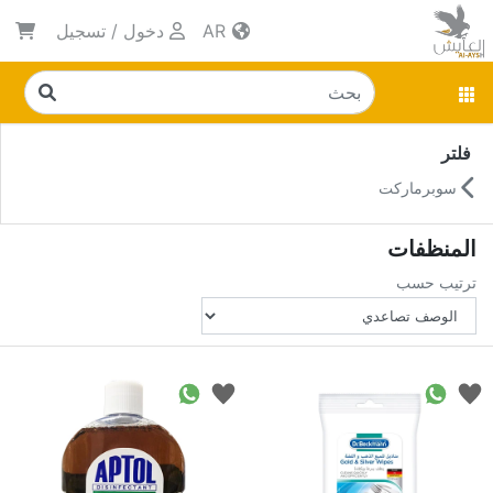
AR
دخول
/
تسجيل
فلتر
سوبرماركت
المنظفات
ترتيب حسب