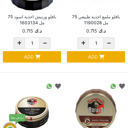
بافلو ملمع احذية طبيعي 75
بافلو ورنيش احذية اسود 75
مل 1190028
مل 1603134
د.ك
0.715
د.ك
0.715
ADD
ADD
دردش معنا