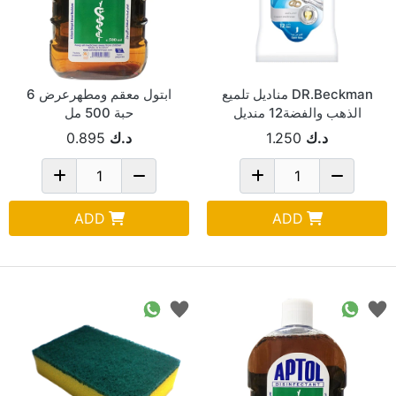
DR.Beckman مناديل تلميع
ابتول معقم ومطهرعرض 6
الذهب والفضة12 منديل
حبة 500 مل
د.ك
1.250
د.ك
0.895
ADD
ADD