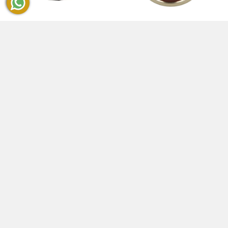
بافلو ورنيش احذية بني 75 مل
بافلو ورنيش احذية طبيعي 75
1403137
مل 1503135
د.ك
0.715
د.ك
0.715
ADD
ADD