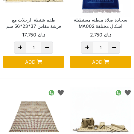
سجادة صلاة مبطنه مستطيلة
طقم شنطة الرحلات مع
اشكال مختلفة MA002
فرشة مقاس 37*23*56 سم
بني فاتح 101982
د.ك
2.750
د.ك
17.750
ADD
ADD