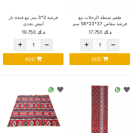
طقم شنطة الرحلات مع
فرشة 2*3 متر مع فتحة نار
فرشة مقاس 37*23*56 سم
ابيض نجدي
بيج 101982
د.ك
17.750
د.ك
19.750
ADD
ADD