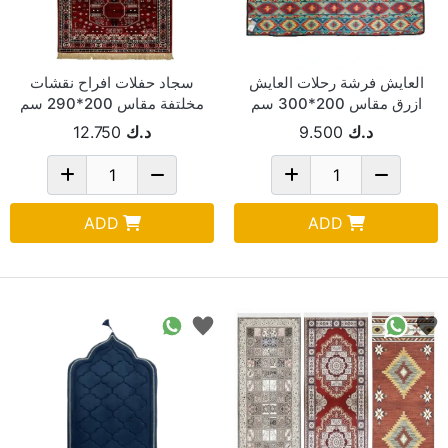
العايش فرشة رحلات العايش
سجاد حفلات افراح نقشات
ازرق مقاس 200*300 سم
مخلتفة مقاس 200*290 سم
AYS-10-BL2
د.ك
9.500
د.ك
12.750
ADD
ADD