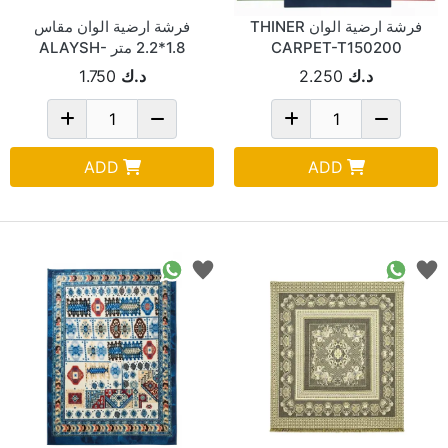
فرشة ارضية الوان THINER
فرشة ارضية الوان مقاس
CARPET-T150200
1.8*2.2 متر ALAYSH-
XT1050
د.ك
2.250
د.ك
1.750
ADD
ADD