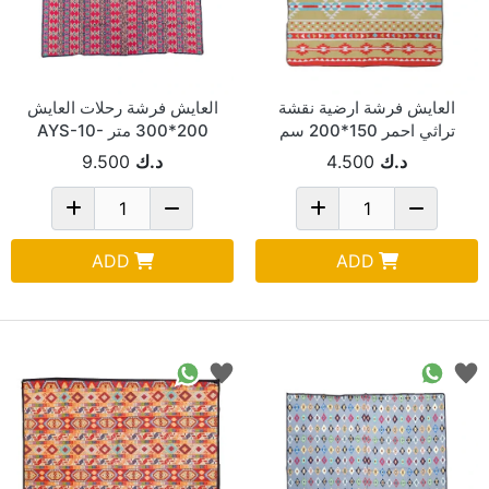
العايش فرشة ارضية نقشة
العايش فرشة رحلات العايش
تراثي احمر 150*200 سم
200*300 متر AYS-10-
RD1
P101-1/RD
د.ك
4.500
د.ك
9.500
ADD
ADD