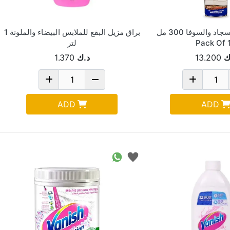
اومينو منظف سجاد والسوفا 300 مل
براق مزيل البقع للملابس البيضاء والملونة 1
Pack Of 
لتر
ك
13.200
د.ك
1.370
ADD
ADD