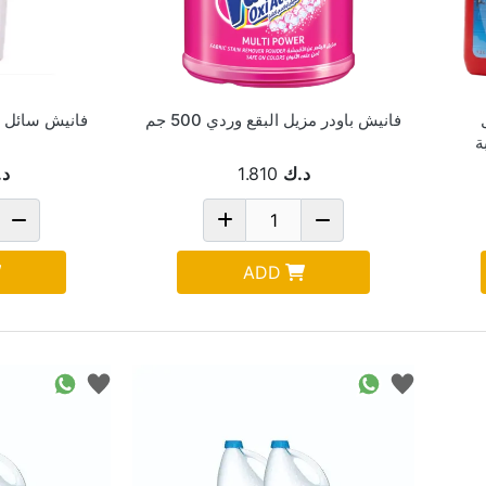
فانيش باودر مزيل البقع وردي 500 جم
فانيش سائل مزي
د.ك
1.810
د.
ADD