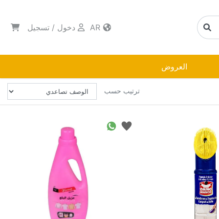
AR
دخول
/
تسجيل
العروض
ترتيب حسب