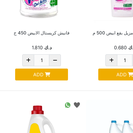
ل بقع ابيض 500 م
فانيش كريستال الابيض 450 ج
ك
0.680
د.ك
1.810
ADD
ADD