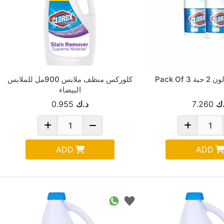
كلوركس منظف ملابس 900مل للملابس
البيضاء
ك
7.260
د.ك
0.955
ADD
ADD