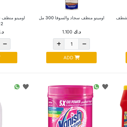
ثناء شطف
اومينو منظف سجاد والسوفا 300 مل
12
د.ك
1.100
د.
ADD