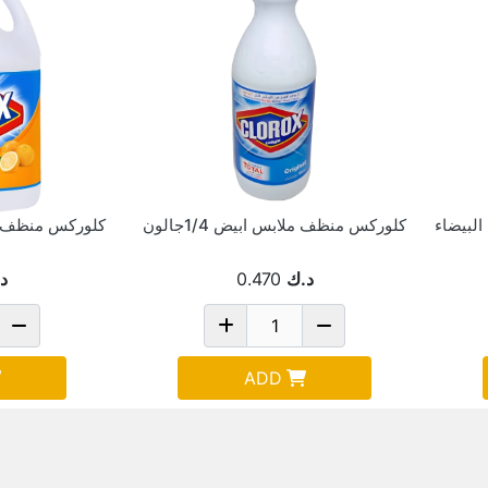
كلوركس منظف ملابس ابيض 1/4جالون
د.ك
0.470
د
ADD