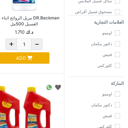
سائل غسيل الملابس
مسحوق غسيل أقراص
DR.Beckman مزيل الروائح ا
العلامات التجارية
بخاخ ضد الكهرباء
الغسيل 500مل
د.ك
1.710
اومينو
مزيل البقع
دكتور بيكمان
فنيش
ADD
كلوركس
الماركة
اومينو
دكتور بيكمان
فنيش
كلوركس