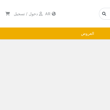
AR
دخول
/
تسجيل
العروض