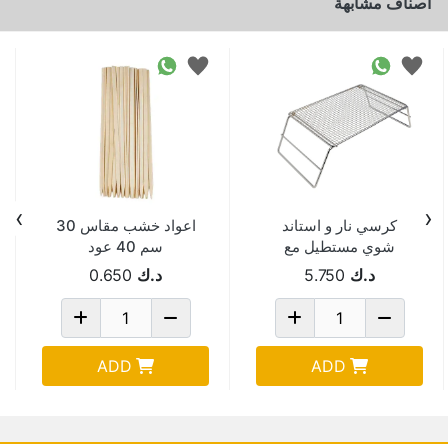
اصناف مشابهة
›
‹
كرسي نار و استاند
اعواد خشب مقاس 30
شوي مستطيل مع
سم 40 عود
جراب 50*47سم
SKEWERS-16602-9
د.ك
5.750
د.ك
0.650
2092B
ADD
ADD