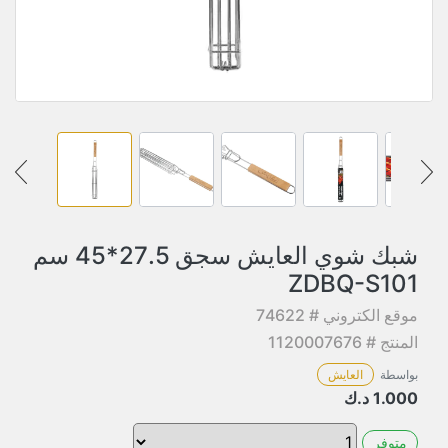
شبك شوي العايش سجق 27.5*45 سم
ZDBQ-S101
موقع الكتروني # 74622
المنتج # 1120007676
بواسطة
العايش
1.000
د.ك
متوفر