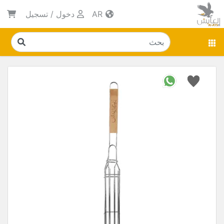
AR
دخول
/
تسجيل