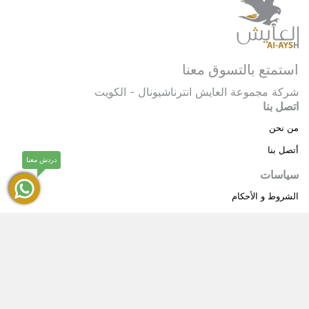
استمتع بالتسوق معنا
شركة مجموعة العايش انترناشيونال - الكويت
اتصل بنا
من نحن
أتصل بنا
دردش معنا
سياسات
الشروط و الأحكام
سياسة خاصة
حقوق النشر © 2025 مجموعة العايش انترناشيونال . كل
®
الحقوق محفوظة.
العايش