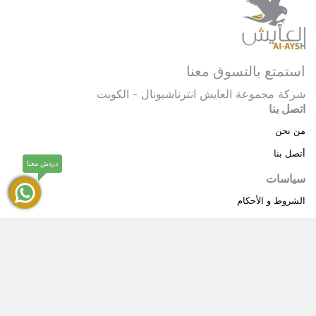
استمتع بالتسوق معنا
شركة مجموعة العايش انترناشيونال - الكويت
اتصل بنا
من نحن
أتصل بنا
دردش معنا
سياسات
الشروط و الأحكام
سياسة خاصة
حقوق النشر © 2025 مجموعة العايش انترناشيونال . كل
®
الحقوق محفوظة.
العايش