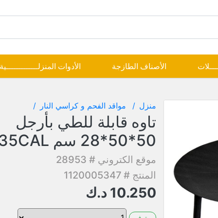
ــــلات
الأصناف الطازجة
الأدوات المنزلـــــــــــــية
منزل
مواقد الفحم و كراسي النار
تاوه قابلة للطي بأرجل
50*50*28 سم 335CAL
موقع الكتروني # 28953
المنتج # 1120005347
10.250
د.ك
متوفر