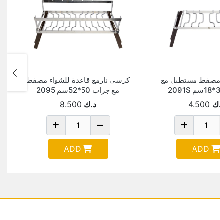
مصفط مستطيل مع
كرسي نارمع قاعدة للشواء مصفط
مع جراب 50*52سم 2095
ك
4.500
د.ك
8.500
ADD
ADD