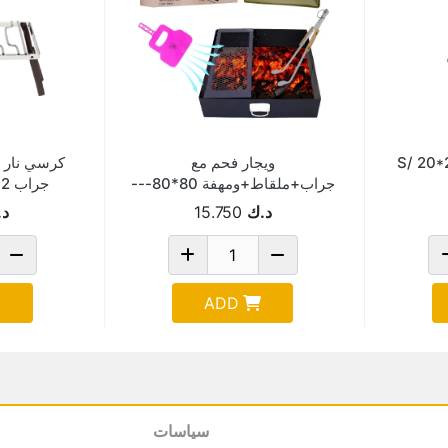
لث S/ 20*20*17
ويجار فحم مع
كرسي نار 
جراب+ملقاط+ومهفة 80*80---
جراب 32*18سم 2091S
Ay-F80
د.ك
15.750
د.
ADD
سياسات