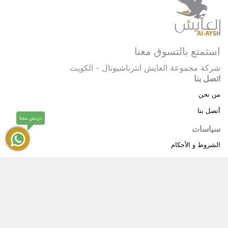
استمتع بالتسوق معنا
شركة مجموعة العايش انترناشيونال - الكويت
اتصل بنا
من نحن
أتصل بنا
دردش معنا
سياسات
الشروط و الأحكام
سياسة خاصة
حقوق النشر © 2025 مجموعة العايش انترناشيونال . كل
®
الحقوق محفوظة.
العايش