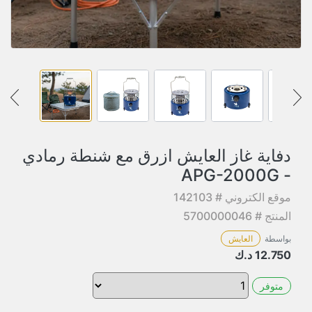
دفاية غاز العايش ازرق مع شنطة رمادي
- APG-2000G
موقع الكتروني # 142103
المنتج # 5700000046
بواسطة
العايش
12.750
د.ك
متوفر