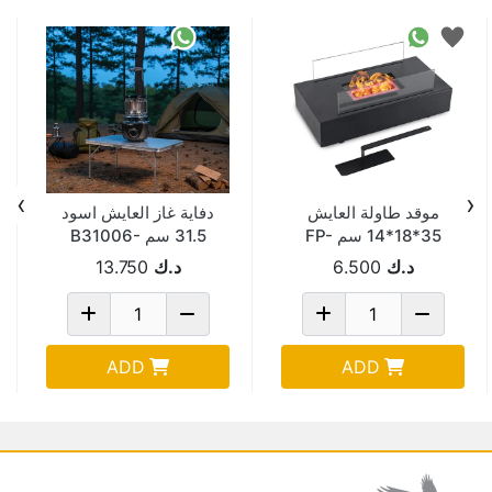
›
‹
موقد طاولة العايش
دفاية غاز العايش اسود
35*18*14 سم FP-
31.5 سم B31006-
1/1685G
314
د.ك
6.500
د.ك
13.750
ADD
ADD