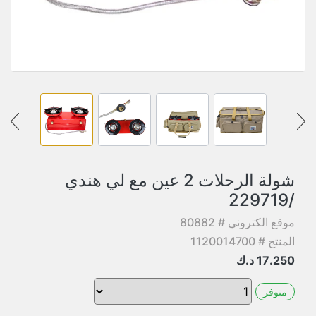
شولة الرحلات 2 عين مع لي هندي
/229719
موقع الكتروني # 80882
المنتج # 1120014700
17.250
د.ك
متوفر