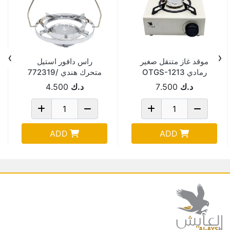
›
‹
موقد غاز متنقل صغير
راس دافور استيل
رمادي OTGS-1213
متحرك هندي /772319
د.ك
7.500
د.ك
4.500
ADD
ADD