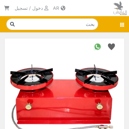
AR
دخول
/
تسجيل