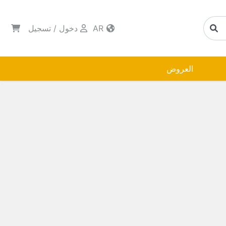
AR
دخول
/
تسجيل
العروض