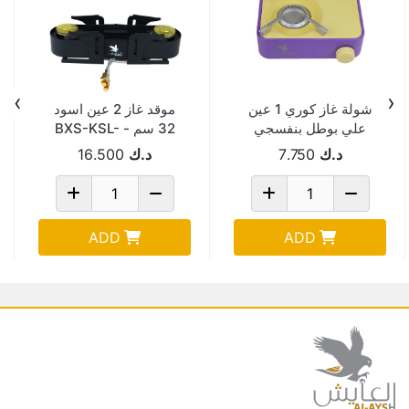
›
‹
شولة غاز كوري 1 عين
موقد غاز 2 عين اسود
علي بوطل بنفسجي
32 سم - BXS-KSL-
001
MINI A PURPLE
د.ك
7.750
د.ك
16.500
ADD
ADD