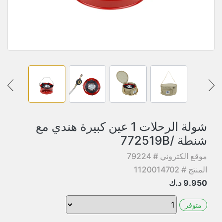
شولة الرحلات 1 عين كبيرة هندي مع
شنطة /772519B
موقع الكتروني # 79224
المنتج # 1120014702
9.950
د.ك
متوفر