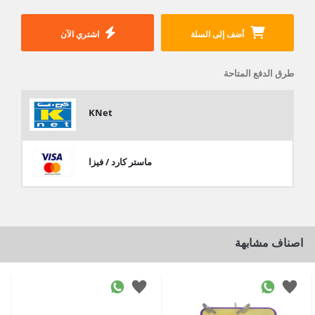
أضف إلى السلة
اشتري الآن
طرق الدفع المتاحة
KNet
ماستر كارد / فيزا
اصناف مشابهة