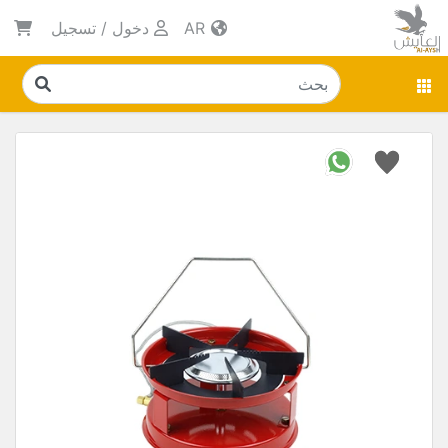
AR
دخول
/
تسجيل