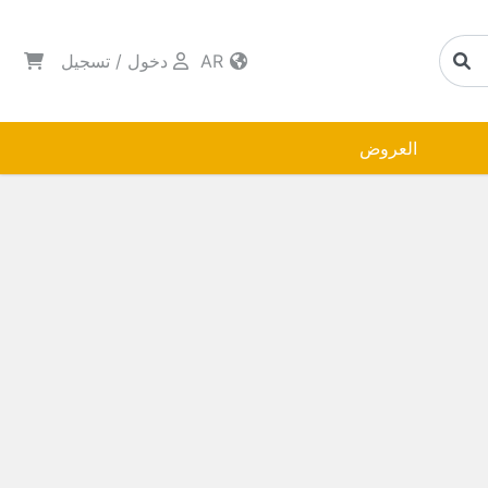
AR
دخول
/
تسجيل
العروض