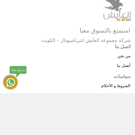
استمتع بالتسوق معنا
شركة مجموعة العايش انترناشيونال - الكويت
اتصل بنا
من نحن
أتصل بنا
دردش معنا
سياسات
الشروط و الأحكام
سياسة خاصة
حقوق النشر © 2025 مجموعة العايش انترناشيونال . كل
®
الحقوق محفوظة.
العايش