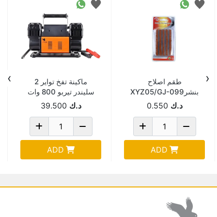
›
‹
طقم اصلاح
ماكينة تفخ تواير 2
بنشرXYZ05/GJ-099
سليندر تيربو 800 وات
AYH01224N
د.ك
0.550
د.ك
39.500
ADD
ADD