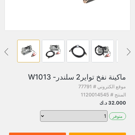
ماكينة نفخ تواير2 سلندر- W1013
موقع الكتروني # 77791
المنتج # 1120014545
32.000
د.ك
متوفر