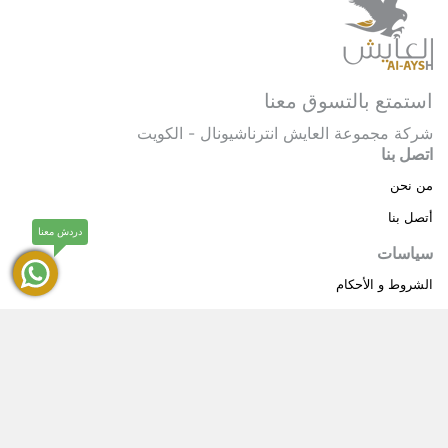
استمتع بالتسوق معنا
شركة مجموعة العايش انترناشيونال - الكويت
اتصل بنا
من نحن
أتصل بنا
دردش معنا
سياسات
الشروط و الأحكام
سياسة خاصة
حقوق النشر © 2025 مجموعة العايش انترناشيونال . كل
®
الحقوق محفوظة.
العايش