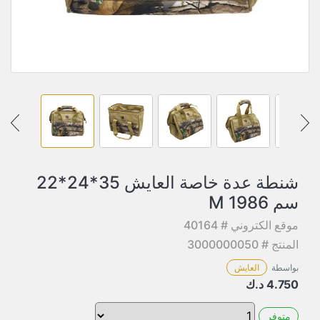
شنطة عدة خاصة العايش 35*24*22
سم 1986 M
موقع الكتروني # 40164
المنتج # 3000000050
بواسطة
العايش
4.750
د.ك
متوفر