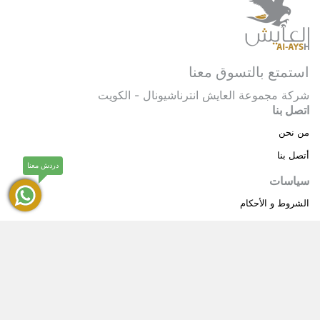
استمتع بالتسوق معنا
شركة مجموعة العايش انترناشيونال - الكويت
اتصل بنا
من نحن
أتصل بنا
دردش معنا
سياسات
الشروط و الأحكام
سياسة خاصة
حقوق النشر © 2025 مجموعة العايش انترناشيونال . كل
®
الحقوق محفوظة.
العايش