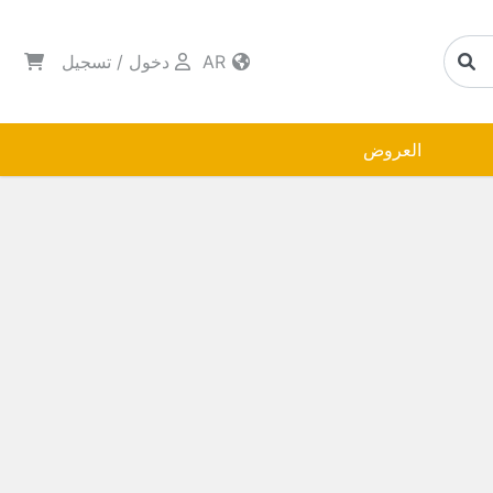
AR
دخول
/
تسجيل
العروض