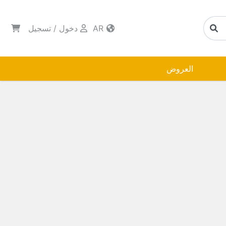
AR
دخول
/
تسجيل
العروض