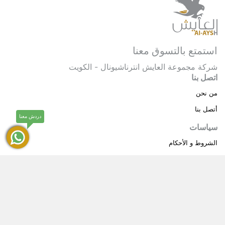
استمتع بالتسوق معنا
شركة مجموعة العايش انترناشيونال - الكويت
اتصل بنا
من نحن
أتصل بنا
دردش معنا
سياسات
الشروط و الأحكام
سياسة خاصة
حقوق النشر © 2025 مجموعة العايش انترناشيونال . كل
®
الحقوق محفوظة.
العايش